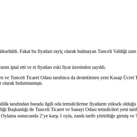
ükseltildi. Fakat bu fiyatları rayiç olarak bulmayan Tunceli Valiliği z
ı iptal etti ve et fiyatları eski fiyat üzerinden sayıldı.
len ve Tunceli Ticaret Odası tarafınca da desteklenen yeni Kasap Ücret 
ar olarak bulunmamıştı.
lik tarafından burada ilgili oda temsilcilerine fiyatların yüksek olduğu
iği Başkanlığı ile Tunceli Ticaret ve Sanayi Odası temsilcileri yeni tar
Oylama sonucunda 2’ye karşı 1 oyla, zamlı tarife yürürlüğe girmiş ve 