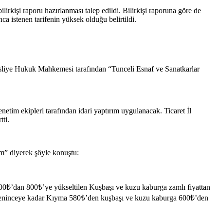
kişi raporu hazırlanması talep edildi. Bilirkişi raporuna göre de
ca istenen tarifenin yüksek olduğu belirtildi.
 Asliye Hukuk Mahkemesi tarafından “Tunceli Esnaf ve Sanatkarlar
netim ekipleri tarafından idari yaptırım uygulanacak. Ticaret İl
tti.
um” diyerek şöyle konuştu:
 600₺’dan 800₺’ye yükseltilen Kuşbaşı ve kuzu kaburga zamlı fiyattan
belirleninceye kadar Kıyma 580₺’den kuşbaşı ve kuzu kaburga 600₺’den