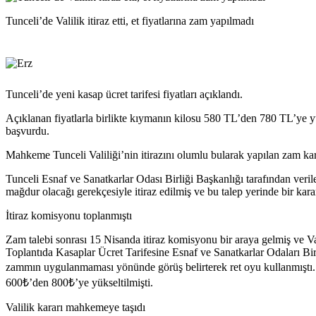
Tunceli’de Valilik itiraz etti, et fiyatlarına zam yapılmadı
Tunceli’de yeni kasap ücret tarifesi fiyatları açıklandı.
Açıklanan fiyatlarla birlikte kıymanın kilosu 580 TL’den 780 TL’ye y
başvurdu.
Mahkeme Tunceli Valiliği’nin itirazını olumlu bularak yapılan zam kararın
Tunceli Esnaf ve Sanatkarlar Odası Birliği Başkanlığı tarafından veri
mağdur olacağı gerekçesiyle itiraz edilmiş ve bu talep yerinde bir kar
İtiraz komisyonu toplanmıştı
Zam talebi sonrası 15 Nisanda itiraz komisyonu bir araya gelmiş ve Vali
Toplantıda Kasaplar Ücret Tarifesine Esnaf ve Sanatkarlar Odaları Birl
zammın uygulanmaması yönünde görüş belirterek ret oyu kullanmıştı. 
600₺’den 800₺’ye yükseltilmişti.
Valilik kararı mahkemeye taşıdı