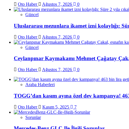
Oto Haber
Ağustos 7, 2026
0
Güncel
Uluslararası mezunlara ikamet izni kolaylığı: Sür
Oto Haber
Ağustos 7, 2026
0
Güncel
Ceylanpınar Kaymakamı Mehmet Çağatay Çakal, 
Oto Haber
Ağustos 7, 2026
0
Araba Haberleri
TOGG’dan kasım ayına özel dev kampanya! 463 bi
Oto Haber
Kasım 5, 2025
7
Sorunlar
Mercedes-Benz GLC Ile İlgili Sorunlar