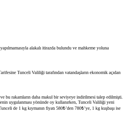
am yapılmamasıyla alakalı itirazda bulundu ve mahkeme yoluna
Tarifesine Tunceli Valiliği tarafından vatandaşların ekonomik açıdan
 ve bu rakamların daha makul bir seviyeye indirilmesi talep edilmişti.
ifenin uygulanması yönünde oy kullanırken, Tunceli Valiliği yeni
Tunceli de 1 kg kıymanın fiyatı 580₺’den 780₺’ye, 1 kg kuşbaşı ise