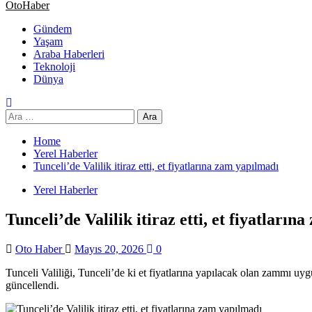
OtoHaber
Gündem
Yaşam
Araba Haberleri
Teknoloji
Dünya
Home
Yerel Haberler
Tunceli’de Valilik itiraz etti, et fiyatlarına zam yapılmadı
Yerel Haberler
Tunceli’de Valilik itiraz etti, et fiyatları
Oto Haber
Mayıs 20, 2026
0
Tunceli Valiliği, Tunceli’de ki et fiyatlarına yapılacak olan zammı u
güncellendi.