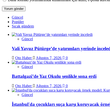
Güncel
Popüler
Sıcak gündem
Güncel
Vali Yavuz Pütürge’de yatırımları yerinde inceled
Oto Haber
Ağustos 7, 2026
0
Güncel
Battalgazi’de Yaz Okulu şenlikle sona erdi
Oto Haber
Ağustos 7, 2026
0
Güncel
İstanbul'da çocukları suça karşı koruyacak örne