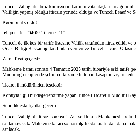
Tunceli Valiliği de itiraz komisyonu kararını vatandaşların mağdur o
Valiliğin yapmış olduğu itirazın yerinde olduğu ve Tunceli Esnaf ve Sa
Karar bir ilk oldu!
[eii post_id=”64062″ theme=”1″]
Tunceli de ilk kez bir tarife listesine Valilik tarafından itiraz ed
Odası Birliği Başkanlığı tarafından verilen ve Tunceli Ticaret Odasınc
Zamlı fiyat geçersiz
Mahkeme kararı sonrası 4 Temmuz 2025 tarihi itibariyle eski tarife geçe
Müdürlüğü ekipleride şehir merkezinde bulunan kasapları ziyaret ederek
Ticaret il müdüründen teşekkür
Konuyla ilgili bir değerlendirme yapan Tunceli Ticaret İl Müdürü Kay
Şimdilik eski fiyatlar geçerli
Tunceli Valiliğinin itirazı sonrası 2. Asliye Hukuk Mahkemesi tarafı
satılamayacak. Mahkeme kararı sonrası ilgili oda tarafından daha maku
satılacak.