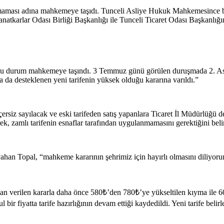
lmaması adına mahkemeye taşıdı. Tunceli Asliye Hukuk Mahkemesince bilir
natkarlar Odası Birliği Başkanlığı ile Tunceli Ticaret Odası Başkanlığın
ildi ve bu durum mahkemeye taşındı. 3 Temmuz günü görülen duruşmada 2.
a da desteklenen yeni tarifenin yüksek olduğu kararına varıldı.”
rsiz sayılacak ve eski tarifeden satış yapanlara Ticaret İl Müdürlüğü de
, zamlı tarifenin esnaflar tarafından uygulanmamasını gerektiğini belir
ahan Topal, “mahkeme kararının şehrimiz için hayırlı olmasını diliyor
ndan verilen kararla daha önce 580₺’den 780₺’ye yükseltilen kıyma ile
l bir fiyatta tarife hazırlığının devam ettiği kaydedildi. Yeni tarife 