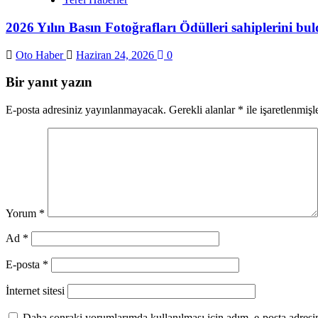
2026 Yılın Basın Fotoğrafları Ödülleri sahiplerini bu
Oto Haber
Haziran 24, 2026
0
Bir yanıt yazın
E-posta adresiniz yayınlanmayacak.
Gerekli alanlar
*
ile işaretlenmişl
Yorum
*
Ad
*
E-posta
*
İnternet sitesi
Daha sonraki yorumlarımda kullanılması için adım, e-posta adresim