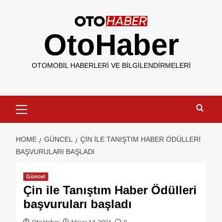
OtoHaber
OTOMOBIL HABERLERI VE BILGILENDIRMELERI
HOME
GÜNCEL
ÇIN ILE TANIŞTIM HABER ÖDÜLLERI
BAŞVURULARI BAŞLADI
Güncel
Çin ile Tanıştım Haber Ödülleri
başvuruları başladı
Oto Haber
Mayıs 14, 2026
0