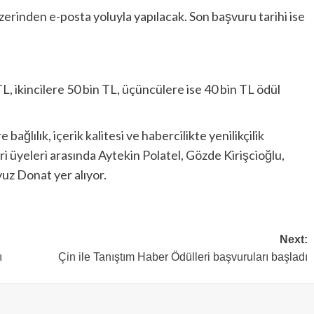
rinden e-posta yoluyla yapılacak. Son başvuru tarihi ise
TL, ikincilere 50 bin TL, üçüncülere ise 40 bin TL ödül
bağlılık, içerik kalitesi ve habercilikte yenilikçilik
i üyeleri arasında Aytekin Polatel, Gözde Kirişcioğlu,
uz Donat yer alıyor.
Next:
ı
Çin ile Tanıştım Haber Ödülleri başvuruları başladı