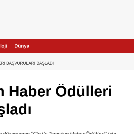
I
oji
Dünya
ERI BAŞVURULARI BAŞLADI
m Haber Ödülleri
şladı
 düzenlenen “Çin ile Tanıştım Haber Ödülleri” için