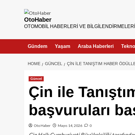
OtoHaber
OTOMOBIL HABERLERI VE BILGILENDIRMELER
Gündem
Yaşam
Araba Haberleri
Teknol
HOME
GÜNCEL
ÇIN ILE TANIŞTIM HABER ÖDÜLL
Güncel
Çin ile Tanıştı
başvuruları ba
Oto Haber
Mayıs 14, 2026
0
Çin Halk Cumhuriyeti Büyükelçiliği tarafından