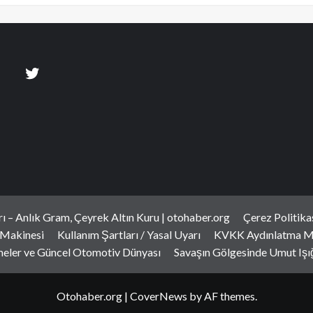
arı – Anlık Gram, Çeyrek Altın Kuru | otohaber.org
Çerez Politika
 Makinesi
Kullanım Şartları / Yasal Uyarı
KVKK Aydınlatma M
meler ve Güncel Otomotiv Dünyası
Savaşın Gölgesinde Umut Işığı
Otohaber.org
|
CoverNews
by AF themes.