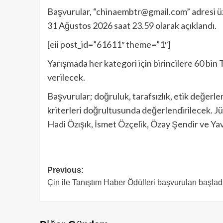
Başvurular, “chinaembtr@gmail.com” adresi üze
31 Ağustos 2026 saat 23.59 olarak açıklandı.
[eii post_id=”61611″ theme=”1″]
Yarışmada her kategori için birincilere 60 bin 
verilecek.
Başvurular; doğruluk, tarafsızlık, etik değerlere 
kriterleri doğrultusunda değerlendirilecek. Jür
Hadi Özışık, İsmet Özçelik, Özay Şendir ve Yav
Previous:
Çin ile Tanıştım Haber Ödülleri başvuruları başlad