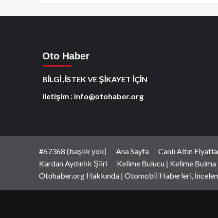
Oto Haber
BİLGİ ,İSTEK VE ŞİKAYET İÇİN
iletişim : info@otohaber.org
#67368 (başlık yok)
Ana Sayfa
Canlı Altın Fiyatl
Kardan Aydınlık Şiiri
Kelime Bulucu | Kelime Bulma
Otohaber.org Hakkında | Otomobil Haberleri, İncele