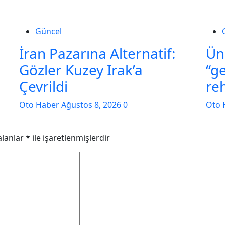
Güncel
İran Pazarına Alternatif:
Ün
Gözler Kuzey Irak’a
“g
Çevrildi
re
Oto Haber
Ağustos 8, 2026
0
Oto 
alanlar
*
ile işaretlenmişlerdir