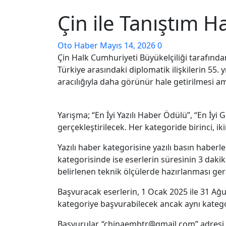
Çin ile Tanıştım H
Oto Haber
Mayıs 14, 2026
0
Çin Halk Cumhuriyeti Büyükelçiliği tarafında
Türkiye arasındaki diplomatik ilişkilerin 55. 
aracılığıyla daha görünür hale getirilmesi am
Yarışma; “En İyi Yazılı Haber Ödülü”, “En İy
gerçekleştirilecek. Her kategoride birinci, ik
Yazılı haber kategorisine yazılı basın haberl
kategorisinde ise eserlerin süresinin 3 dak
belirlenen teknik ölçülerde hazırlanması ge
Başvuracak eserlerin, 1 Ocak 2025 ile 31 Ağu
kategoriye başvurabilecek ancak aynı kategor
Başvurular, “chinaembtr@gmail.com” adresi ü