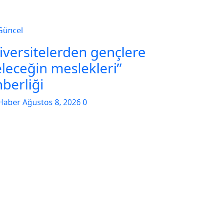
Güncel
iversitelerden gençlere
eleceğin meslekleri”
hberliği
Haber
Ağustos 8, 2026
0