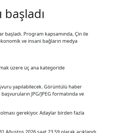
ı başladı
lar başladı. Program kapsamında, Çin ile
al, ekonomik ve insani bağların medya
olmak üzere üç ana kategoride
başvuru yapılabilecek. Görüntülü haber
e başvuruların JPG/JPEG formatında ve
olması gerekiyor. Adaylar birden fazla
31 Ağustos 2026 saat 23.59 olarak açıklandı.