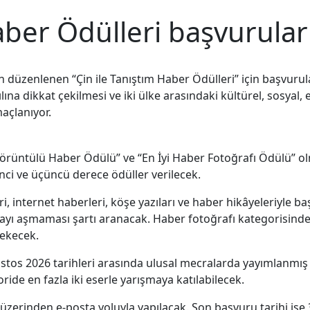
aber Ödülleri başvurular
n düzenlenen “Çin ile Tanıştım Haber Ödülleri” için başvuru
yılına dikkat çekilmesi ve iki ülke arasındaki kültürel, sosy
açlanıyor.
i Görüntülü Haber Ödülü” ve “En İyi Haber Fotoğrafı Ödülü” 
inci ve üçüncü derece ödüller verilecek.
eri, internet haberleri, köşe yazıları ve haber hikâyeleriyle 
ikayı aşmaması şartı aranacak. Haber fotoğrafı kategorisind
rekecek.
stos 2026 tarihleri arasında ulusal mecralarda yayımlanmış 
ide en fazla iki eserle yarışmaya katılabilecek.
zerinden e-posta yoluyla yapılacak. Son başvuru tarihi ise 