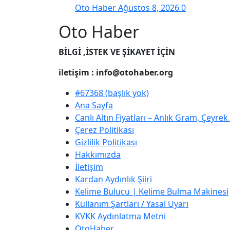
Oto Haber
Ağustos 8, 2026
0
Oto Haber
BİLGİ ,İSTEK VE ŞİKAYET İÇİN
iletişim : info@otohaber.org
#67368 (başlık yok)
Ana Sayfa
Canlı Altın Fiyatları – Anlık Gram, Çeyre
Çerez Politikası
Gizlilik Politikası
Hakkımızda
İletişim
Kardan Aydınlık Şiiri
Kelime Bulucu | Kelime Bulma Makinesi
Kullanım Şartları / Yasal Uyarı
KVKK Aydınlatma Metni
OtoHaber