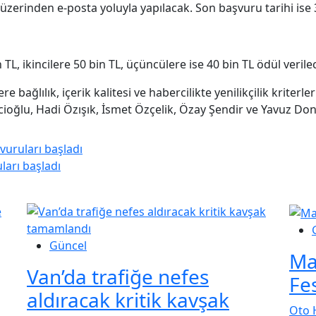
zerinden e-posta yoluyla yapılacak. Son başvuru tarihi ise 
 TL, ikincilere 50 bin TL, üçüncülere ise 40 bin TL ödül verile
re bağlılık, içerik kalitesi ve habercilikte yenilikçilik kriter
cioğlu, Hadi Özışık, İsmet Özçelik, Özay Şendir ve Yavuz Dona
vuruları başladı
ları başladı
Güncel
Ma
Van’da trafiğe nefes
Fes
aldıracak kritik kavşak
Oto 