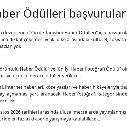
aber Ödülleri başvurular
n düzenlenen “Çin ile Tanıştım Haber Ödülleri” için başvuru
yılına dikkat çekilmesi ve iki ülke arasındaki kültürel, sosy
açlanıyor.
i Görüntülü Haber Ödülü” ve “En İyi Haber Fotoğrafı Ödülü” 
inci ve üçüncü derece ödüller verilecek.
eri, internet haberleri, köşe yazıları ve haber hikâyeleriyle 
ikayı aşmaması şartı aranacak. Haber fotoğrafı kategorisind
rekecek.
stos 2026 tarihleri arasında ulusal mecralarda yayımlanmış 
ide en fazla iki eserle yarışmaya katılabilecek.