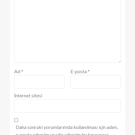
Ad
*
E-posta
*
İnternet sitesi
Daha sonraki yorumlarımda kullanılması için adım,
e-posta adresim ve site adresim bu tarayıcıya