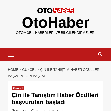
OtoHaber
OTOMOBIL HABERLERI VE BILGILENDIRMELERI
HOME
GÜNCEL
ÇIN ILE TANIŞTIM HABER ÖDÜLLERI
BAŞVURULARI BAŞLADI
Güncel
Çin ile Tanıştım Haber Ödülleri
başvuruları başladı
Oto Haber
Mayıs 14, 2026
0