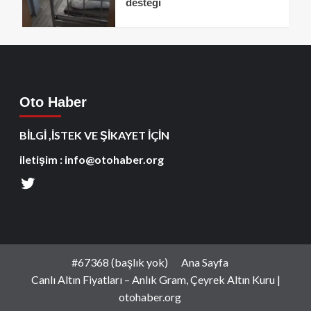
desteği
Oto Haber
BİLGİ ,İSTEK VE ŞİKAYET İÇİN
iletişim : info@otohaber.org
#67368 (başlık yok)
Ana Sayfa
Canlı Altın Fiyatları – Anlık Gram, Çeyrek Altın Kuru |
otohaber.org