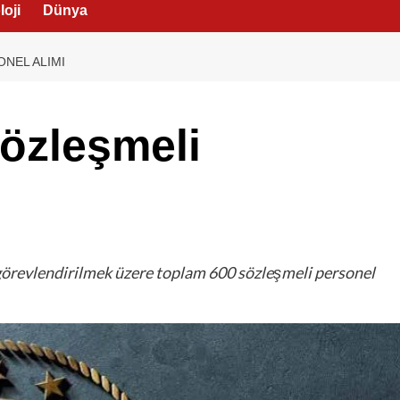
oji
Dünya
NEL ALIMI
özleşmeli
 görevlendirilmek üzere toplam 600 sözleşmeli personel