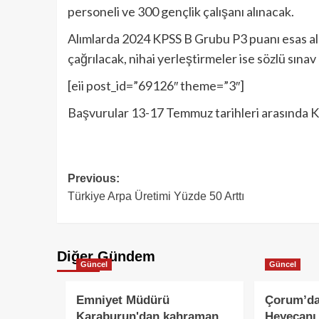
personeli ve 300 gençlik çalışanı alınacak.
Alımlarda 2024 KPSS B Grubu P3 puanı esas alı
çağrılacak, nihai yerleştirmeler ise sözlü sınav
[eii post_id=”69126″ theme=”3″]
Başvurular 13-17 Temmuz tarihleri arasında Ka
Previous:
Türkiye Arpa Üretimi Yüzde 50 Arttı
Diğer Gündem
Güncel
Güncel
Emniyet Müdürü
Çorum’da
Karaburun'dan kahraman
Heyecanı