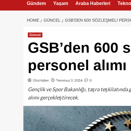
Gündem
Yaşam
Araba Haberleri
Teknol
HOME
GÜNCEL
GSB’DEN 600 SÖZLEŞMELI PERSO
Güncel
GSB’den 600 s
personel alımı
Oto Haber
Temmuz 3, 2026
0
Gençlik ve Spor Bakanlığı, taşra teşkilatında
alımı gerçekleştirecek.