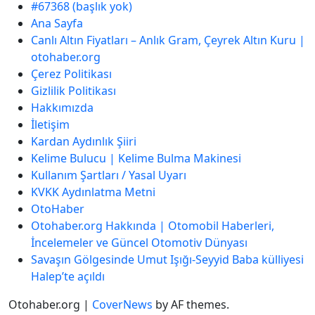
#67368 (başlık yok)
Ana Sayfa
Canlı Altın Fiyatları – Anlık Gram, Çeyrek Altın Kuru |
otohaber.org
Çerez Politikası
Gizlilik Politikası
Hakkımızda
İletişim
Kardan Aydınlık Şiiri
Kelime Bulucu | Kelime Bulma Makinesi
Kullanım Şartları / Yasal Uyarı
KVKK Aydınlatma Metni
OtoHaber
Otohaber.org Hakkında | Otomobil Haberleri,
İncelemeler ve Güncel Otomotiv Dünyası
Savaşın Gölgesinde Umut Işığı-Seyyid Baba külliyesi
Halep’te açıldı
Otohaber.org
|
CoverNews
by AF themes.