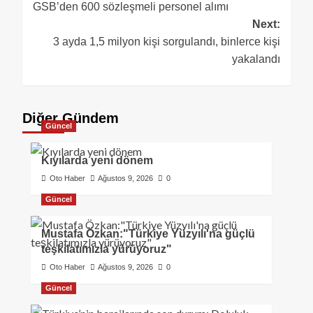
GSB’den 600 sözleşmeli personel alımı
Next:
3 ayda 1,5 milyon kişi sorgulandı, binlerce kişi
yakalandı
Diğer Gündem
Güncel
Kıyılarda yeni dönem
Oto Haber
Ağustos 9, 2026
0
Güncel
Mustafa Özkan:"Türkiye Yüzyılı'na güçlü
teşkilatımızla yürüyoruz"
Oto Haber
Ağustos 9, 2026
0
Güncel