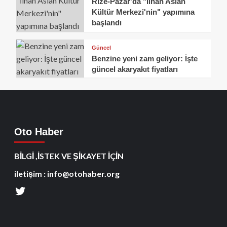
Rize-Pazar'da "İlhan Aslan
Kültür Merkezi'nin" yapımına
başlandı
Güncel
Benzine yeni zam geliyor: İşte
güncel akaryakıt fiyatları
Oto Haber
BİLGİ ,İSTEK VE ŞİKAYET İÇİN
iletişim : info@otohaber.org