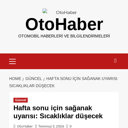
OtoHaber
OTOMOBIL HABERLERI VE BILGILENDIRMELERI
HOME
GÜNCEL
HAFTA SONU IÇIN SAĞANAK UYARISI:
SICAKLIKLAR DÜŞECEK
Güncel
Hafta sonu için sağanak
uyarısı: Sıcaklıklar düşecek
Oto Haber
Temmuz 3, 2026
0