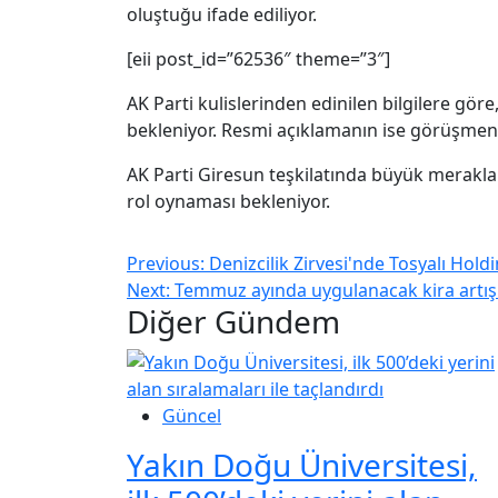
oluştuğu ifade ediliyor.
[eii post_id=”62536″ theme=”3″]
AK Parti kulislerinden edinilen bilgilere gö
bekleniyor. Resmi açıklamanın ise görüşme
AK Parti Giresun teşkilatında büyük merakl
rol oynaması bekleniyor.
Previous:
Denizcilik Zirvesi'nde Tosyalı Hold
Next:
Temmuz ayında uygulanacak kira artış 
Diğer Gündem
Güncel
Yakın Doğu Üniversitesi,