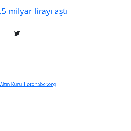
 milyar lirayı aştı
k Altın Kuru | otohaber.org