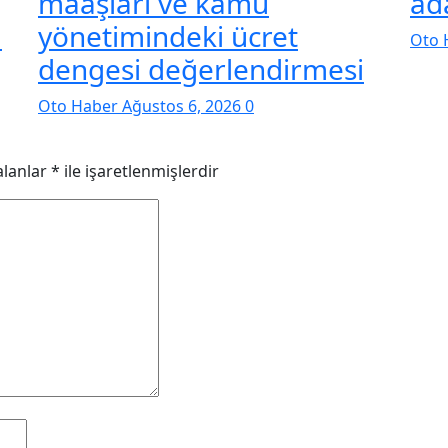
maaşları ve kamu
ada
ı
yönetimindeki ücret
Oto 
dengesi değerlendirmesi
Oto Haber
Ağustos 6, 2026
0
alanlar
*
ile işaretlenmişlerdir