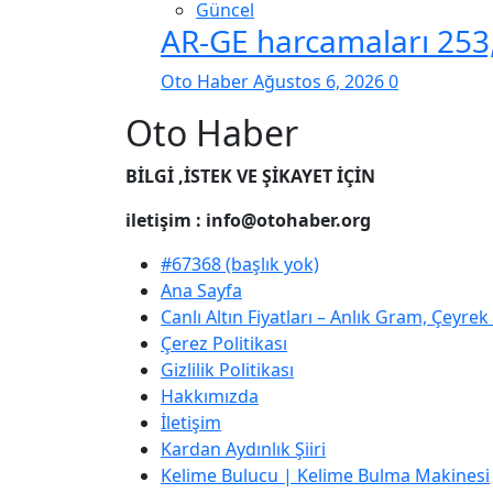
Güncel
AR-GE harcamaları 253,5
Oto Haber
Ağustos 6, 2026
0
Oto Haber
BİLGİ ,İSTEK VE ŞİKAYET İÇİN
iletişim : info@otohaber.org
#67368 (başlık yok)
Ana Sayfa
Canlı Altın Fiyatları – Anlık Gram, Çeyre
Çerez Politikası
Gizlilik Politikası
Hakkımızda
İletişim
Kardan Aydınlık Şiiri
Kelime Bulucu | Kelime Bulma Makinesi