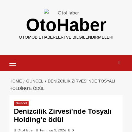
OtoHaber
OTOMOBIL HABERLERI VE BILGILENDIRMELERI
HOME
GÜNCEL
DENIZCILIK ZIRVESI'NDE TOSYALI
HOLDING'E ÖDÜL
Güncel
Denizcilik Zirvesi'nde Tosyalı
Holding'e ödül
Oto Haber
Temmuz 3, 2026
0