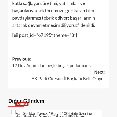
katkı sağlayan, üretimi, yatırımları ve
başarılarıyla sektörümüze güç katan tüm
paydaşlarımızı tebrik ediyor; başarılarının
artarak devam etmesini diliyoruz” denildi.
[eii post_id=”67195″ theme=”3″]
Previous:
12 Dev Adam’dan beşte beşlik performans
Next:
AK Parti Giresun İl Başkanı Belli Oluyor
Diğer Gündem
Güncel
Vali Seddar Yavuz: “Bu yıl 400 binin