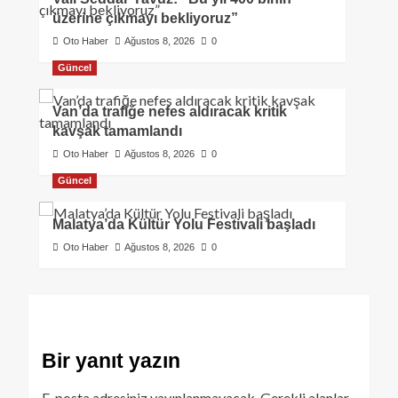
üzerine çıkmayı bekliyoruz”
Oto Haber
Ağustos 8, 2026
0
Güncel
Van’da trafiğe nefes aldıracak kritik
kavşak tamamlandı
Oto Haber
Ağustos 8, 2026
0
Güncel
Malatya’da Kültür Yolu Festivali başladı
Oto Haber
Ağustos 8, 2026
0
Bir yanıt yazın
E-posta adresiniz yayınlanmayacak.
Gerekli alanlar