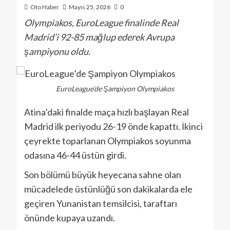
Oto Haber
Mayıs 25, 2026
0
Olympiakos, EuroLeague finalinde Real
Madrid’i 92-85 mağlup ederek Avrupa
şampiyonu oldu.
EuroLeague’de Şampiyon Olympiakos
Atina’daki finalde maça hızlı başlayan Real
Madrid ilk periyodu 26-19 önde kapattı. İkinci
çeyrekte toparlanan Olympiakos soyunma
odasına 46-44 üstün girdi.
Son bölümü büyük heyecana sahne olan
mücadelede üstünlüğü son dakikalarda ele
geçiren Yunanistan temsilcisi, taraftarı
önünde kupaya uzandı.