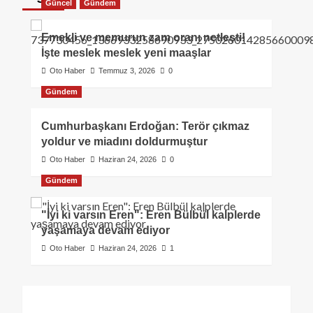
Güncel
Gündem
Emekli ve memurun zam oranı netleşti!
İşte meslek meslek yeni maaşlar
Oto Haber
Temmuz 3, 2026
0
Gündem
Cumhurbaşkanı Erdoğan: Terör çıkmaz
yoldur ve miadını doldurmuştur
Oto Haber
Haziran 24, 2026
0
Gündem
"İyi ki varsın Eren": Eren Bülbül kalplerde
yaşamaya devam ediyor
Oto Haber
Haziran 24, 2026
1