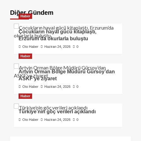
Diğer Gündem
Haber
Çocukların hayal gücü kitaplaştı,
Erzurum’da okurlarla buluştu
Oto Haber
Haziran 24, 2026
0
Haber
Artvin Orman Bölge Müdürü Gürsoy’dan
ASKF’ye ziyaret
Oto Haber
Haziran 24, 2026
0
Haber
Türkiye’nin göç verileri açıklandı
Oto Haber
Haziran 24, 2026
0