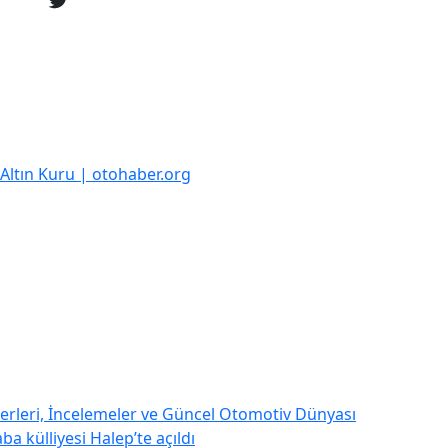
k Altın Kuru | otohaber.org
rleri, İncelemeler ve Güncel Otomotiv Dünyası
a külliyesi Halep’te açıldı