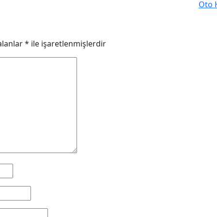
Oto 
alanlar
*
ile işaretlenmişlerdir