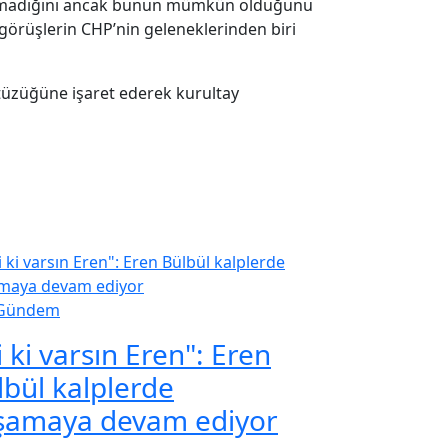
e olmadığını ancak bunun mümkün olduğunu
ı görüşlerin CHP’nin geleneklerinden biri
 tüzüğüne işaret ederek kurultay
Gündem
i ki varsın Eren": Eren
lbül kalplerde
şamaya devam ediyor