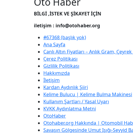
Oto Haber
BİLGİ ,İSTEK VE ŞİKAYET İÇİN
iletişim : info@otohaber.org
#67368 (başlık yok)
Ana Sayfa
Canlı Altın Fiyatları – Anlık Gram, Çeyre
Çerez Politikası
Gizlilik Politikası
Hakkımızda
İletişim
Kardan Aydınlık Şiiri
Kelime Bulucu | Kelime Bulma Makinesi
Kullanım Şartları / Yasal Uyarı
KVKK Aydınlatma Metni
OtoHaber
Otohaber.org Hakkında | Otomobil Habe
Savaşın Gölgesinde Umut Işığı-Seyyid Bab