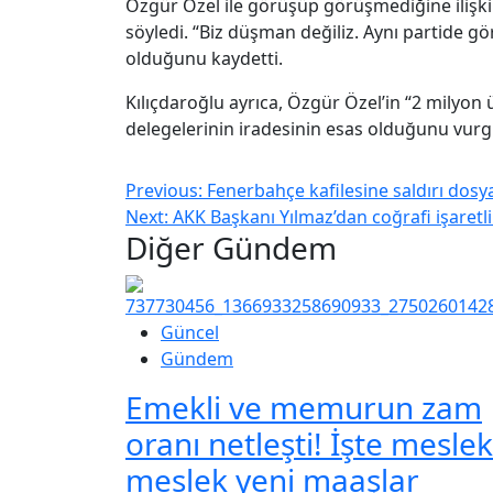
Özgür Özel ile görüşüp görüşmediğine iliş
söyledi. “Biz düşman değiliz. Aynı partide gö
olduğunu kaydetti.
Kılıçdaroğlu ayrıca, Özgür Özel’in “2 milyon
delegelerinin iradesinin esas olduğunu vurg
Previous:
Fenerbahçe kafilesine saldırı dosya
Next:
AKK Başkanı Yılmaz’dan coğrafi işaretl
Diğer Gündem
Güncel
Gündem
Emekli ve memurun zam
oranı netleşti! İşte meslek
meslek yeni maaşlar