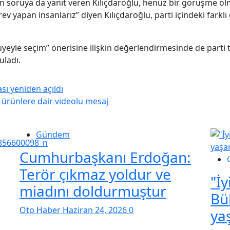
kin soruya da yanıt veren Kılıçdaroğlu, henüz bir görüşm
rev yapan insanlarız” diyen Kılıçdaroğlu, parti içindeki farkl
 üyeyle seçim” önerisine ilişkin değerlendirmesinde de parti
uladı.
sı yeniden açıldı
i ürünlere dair videolu mesaj
Gündem
Cumhurbaşkanı Erdoğan:
Terör çıkmaz yoldur ve
"İy
miadını doldurmuştur
Bü
Oto Haber
Haziran 24, 2026
0
ya