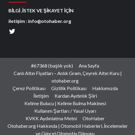
BİLGİ ,İSTEK VE ŞİKAYET İÇİN
iletişim : info@otohaber.org
#67368 (başlık yok)
Ana Sayfa
Canlı Altın Fiyatları – Anlık Gram, Çeyrek Altın Kuru |
otohaber.org
Çerez Politikası
Gizlilik Politikası
Hakkımızda
İletişim
Kardan Aydınlık Şiiri
Kelime Bulucu | Kelime Bulma Makinesi
Kullanım Şartları / Yasal Uyarı
KVKK Aydınlatma Metni
OtoHaber
Otohaber.org Hakkında | Otomobil Haberleri, İncelemeler
ve Güncel Otomotiv Dünyası