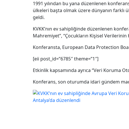
1991 yılından bu yana düzenlenen konferans, 
ülkeleri başta olmak üzere dünyanın farklı ül
geldi.
KVKK’nın ev sahipliğinde düzenlenen konfera
Mahremiyet”, “Çocukların Kişisel Verilerinin K
Konferansta, European Data Protection Boar
[eii post_id=”6785″ theme=”1″]
Etkinlik kapsamında ayrıca “Veri Koruma Otori
Konferans, son oturumda idari gündem madd