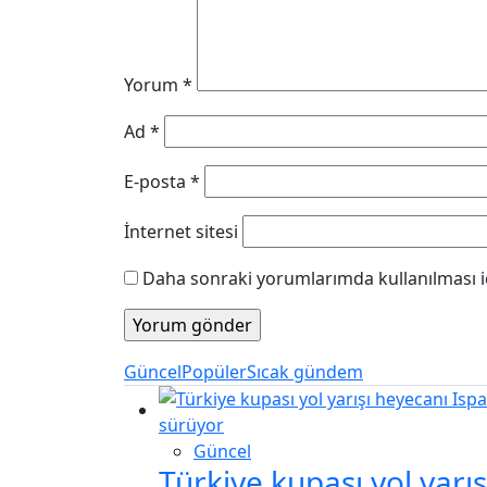
Yorum
*
Ad
*
E-posta
*
İnternet sitesi
Daha sonraki yorumlarımda kullanılması iç
Güncel
Popüler
Sıcak gündem
Güncel
Türkiye kupası yol yarı