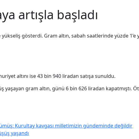
aya artışla başladı
de yükseliş gösterdi. Gram altın, sabah saatlerinde yüzde 1’e
uriyet altını ise 43 bin 940 liradan satışa sunuldu.
 yaşayan gram altın, günü 6 bin 626 liradan kapatmıştı. Öte
gümüş: Kurultay kavgası milletimizin gündeminde değildir
düşüş yaşandı