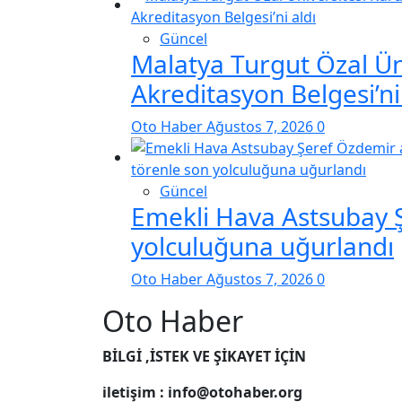
Güncel
Malatya Turgut Özal Ün
Akreditasyon Belgesi’ni
Oto Haber
Ağustos 7, 2026
0
Güncel
Emekli Hava Astsubay Ş
yolculuğuna uğurlandı
Oto Haber
Ağustos 7, 2026
0
Oto Haber
BİLGİ ,İSTEK VE ŞİKAYET İÇİN
iletişim : info@otohaber.org