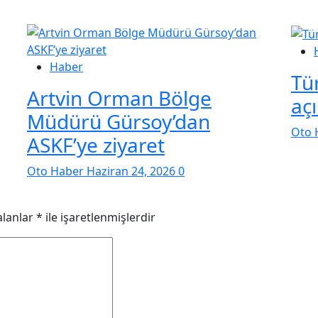
Haber
Tür
Artvin Orman Bölge
aç
Müdürü Gürsoy’dan
Oto 
ASKF’ye ziyaret
Oto Haber
Haziran 24, 2026
0
alanlar
*
ile işaretlenmişlerdir