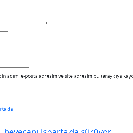
in adım, e-posta adresim ve site adresim bu tarayıcıya kayd
şı heyecanı Isparta'da sürüyor