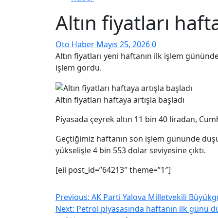
Altın fiyatları haft
Oto Haber
Mayıs 25, 2026
0
Altın fiyatları yeni haftanın ilk işlem günün
işlem gördü.
Altın fiyatları haftaya artışla başladı
Piyasada çeyrek altın 11 bin 40 liradan, Cumh
Geçtiğimiz haftanın son işlem gününde düşüş
yükselişle 4 bin 553 dolar seviyesine çıktı.
[eii post_id=”64213″ theme=”1″]
Previous:
AK Parti Yalova Milletvekili Büyük
Next:
Petrol piyasasında haftanın ilk günü 