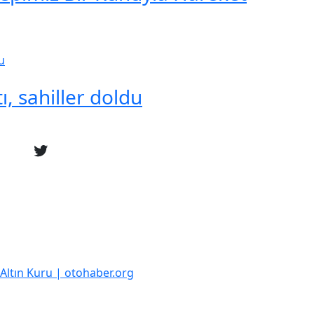
ı, sahiller doldu
k Altın Kuru | otohaber.org