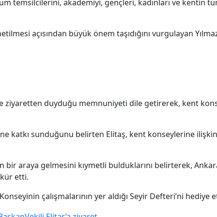
oplum temsilcilerini, akademiyi, gençleri, kadınları ve kentin t
önetilmesi açısından büyük önem taşıdığını vurgulayan Yılma
se ziyaretten duyduğu memnuniyeti dile getirerek, kent konse
e katkı sunduğunu belirten Elitaş, kent konseylerine ilişki
 için bir araya gelmesini kıymetli bulduklarını belirterek, An
kür etti.
Konseyinin çalışmalarının yer aldığı Seyir Defteri’ni hediye et