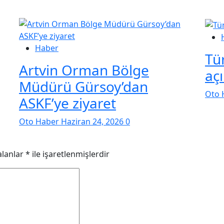
Haber
Tür
Artvin Orman Bölge
aç
Müdürü Gürsoy’dan
Oto 
ASKF’ye ziyaret
Oto Haber
Haziran 24, 2026
0
alanlar
*
ile işaretlenmişlerdir