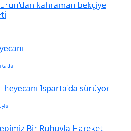
urun'dan kahraman bekçiye
ti
yecanı
şı heyecanı Isparta'da sürüyor
Hepimiz Bir Ruhuyla Hareket