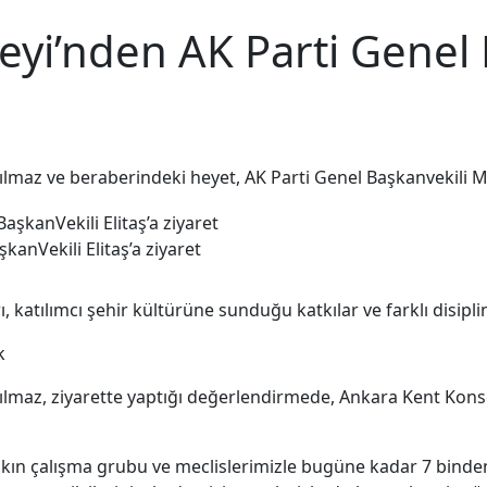
yi’nden AK Parti Genel 
maz ve beraberindeki heyet, AK Parti Genel Başkanvekili Must
anVekili Elitaş’a ziyaret
 katılımcı şehir kültürüne sunduğu katkılar ve farklı disiplinl
k
lmaz, ziyarette yaptığı değerlendirmede, Ankara Kent Konsey
kın çalışma grubu ve meclislerimizle bugüne kadar 7 binden f