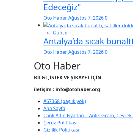
Edeceğiz"
Oto Haber
Ağustos 7, 2026
0
Güncel
Antalya’da sıcak bunaltt
Oto Haber
Ağustos 7, 2026
0
Oto Haber
BİLGİ ,İSTEK VE ŞİKAYET İÇİN
iletişim : info@otohaber.org
#67368 (başlık yok)
Ana Sayfa
Canlı Altın Fiyatları – Anlık Gram, Çeyre
Çerez Politikası
Gizlilik Politikası