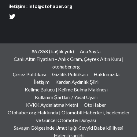
iletişim : info@otohaber.org
#67368 (başlık yok)
Ana Sayfa
Canlı Altın Fiyatları – Anlık Gram, Çeyrek Altın Kuru |
otohaber.org
Çerez Politikası
Gizlilik Politikası
Hakkımızda
İletişim
Kardan Aydınlık Şiiri
Kelime Bulucu | Kelime Bulma Makinesi
Kullanım Şartları / Yasal Uyarı
KVKK Aydınlatma Metni
OtoHaber
Otohaber.org Hakkında | Otomobil Haberleri, İncelemeler
ve Güncel Otomotiv Dünyası
Savaşın Gölgesinde Umut Işığı-Seyyid Baba külliyesi
Halep’te açıldı