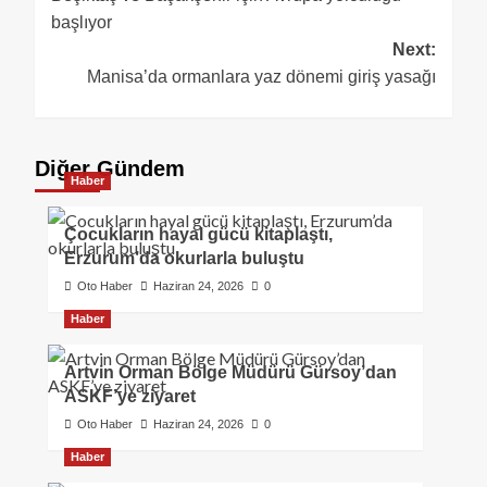
başlıyor
Next:
Manisa’da ormanlara yaz dönemi giriş yasağı
Diğer Gündem
Haber
Çocukların hayal gücü kitaplaştı,
Erzurum’da okurlarla buluştu
Oto Haber
Haziran 24, 2026
0
Haber
Artvin Orman Bölge Müdürü Gürsoy’dan
ASKF’ye ziyaret
Oto Haber
Haziran 24, 2026
0
Haber