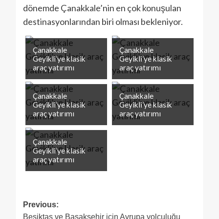
dönemde Çanakkale’nin en çok konuşulan
destinasyonlarından biri olması bekleniyor.
Çanakkale
Çanakkale
Geyikli’ye klasik
Geyikli’ye klasik
araç yatırımı
araç yatırımı
Çanakkale
Çanakkale
Geyikli’ye klasik
Geyikli’ye klasik
araç yatırımı
araç yatırımı
Çanakkale
Geyikli’ye klasik
araç yatırımı
Previous:
Beşiktaş ve Başakşehir için Avrupa yolculuğu