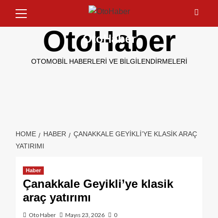
OtoHaber
OtoHaber
OTOMOBIL HABERLERI VE BILGILENDIRMELERI
HOME
HABER
ÇANAKKALE GEYIKLI’YE KLASIK ARAÇ
YATIRIMI
Haber
Çanakkale Geyikli’ye klasik
araç yatırımı
Oto Haber
Mayıs 23, 2026
0