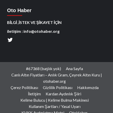
Oto Haber
BİLGİ ,İSTEK VE ŞİKAYET İÇİN
iletişim : info@otohaber.org
#67368 (başlık yok)
Ana Sayfa
Canlı Altın Fiyatları – Anlık Gram, Çeyrek Altın Kuru |
otohaber.org
Çerez Politikası
Gizlilik Politikası
Hakkımızda
İletişim
Kardan Aydınlık Şiiri
Kelime Bulucu | Kelime Bulma Makinesi
Kullanım Şartları / Yasal Uyarı
KVKK Aydınlatma Metni
OtoHaber