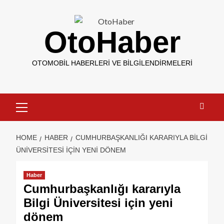
OtoHaber
OTOMOBIL HABERLERI VE BILGILENDIRMELERI
HOME
HABER
CUMHURBAŞKANLIĞI KARARIYLA BILGI
ÜNIVERSITESI IÇIN YENI DÖNEM
Haber
Cumhurbaşkanlığı kararıyla
Bilgi Üniversitesi için yeni
dönem