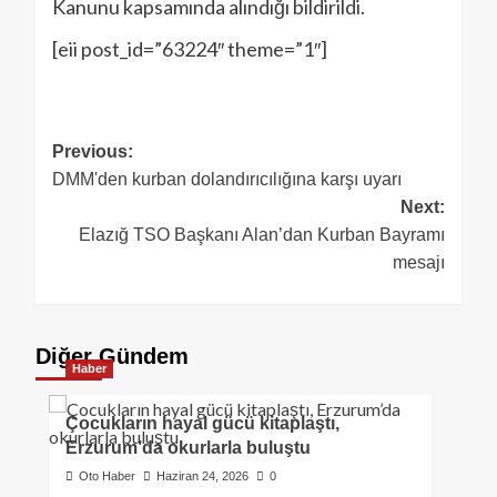
Kanunu kapsamında alındığı bildirildi.
[eii post_id=”63224″ theme=”1″]
Previous:
DMM'den kurban dolandırıcılığına karşı uyarı
Next:
Elazığ TSO Başkanı Alan’dan Kurban Bayramı
mesajı
Diğer Gündem
Haber
Çocukların hayal gücü kitaplaştı,
Erzurum’da okurlarla buluştu
Oto Haber
Haziran 24, 2026
0