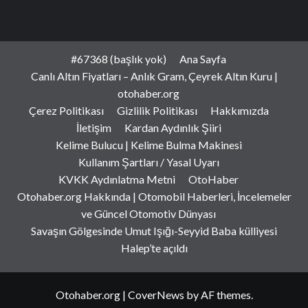
#67368 (başlık yok)
Ana Sayfa
Canlı Altın Fiyatları – Anlık Gram, Çeyrek Altın Kuru |
otohaber.org
Çerez Politikası
Gizlilik Politikası
Hakkımızda
İletişim
Kardan Aydınlık Şiiri
Kelime Bulucu | Kelime Bulma Makinesi
Kullanım Şartları / Yasal Uyarı
KVKK Aydınlatma Metni
OtoHaber
Otohaber.org Hakkında | Otomobil Haberleri, İncelemeler
ve Güncel Otomotiv Dünyası
Savaşın Gölgesinde Umut Işığı-Seyyid Baba külliyesi
Halep’te açıldı
Otohaber.org
|
CoverNews
by AF themes.