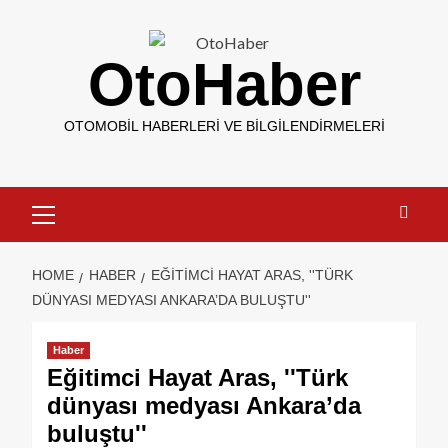
OtoHaber
OTOMOBIL HABERLERI VE BILGILENDIRMELERI
HOME
HABER
EĞITIMCI HAYAT ARAS, ''TÜRK
DÜNYASI MEDYASI ANKARA’DA BULUŞTU''
Haber
Eğitimci Hayat Aras, ''Türk
dünyası medyası Ankara’da
buluştu''