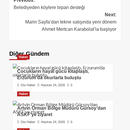
Previous:
Belediyeden köylere tırpan desteği
Next:
Marin Sayfa’dan tekne satışında yeni dönem
Ahmet Mertcan Karabolat’la başlıyor
Diğer Gündem
Haber
Çocukların hayal gücü kitaplaştı,
Erzurum’da okurlarla buluştu
Oto Haber
Haziran 24, 2026
0
Haber
Artvin Orman Bölge Müdürü Gürsoy’dan
ASKF’ye ziyaret
Oto Haber
Haziran 24, 2026
0