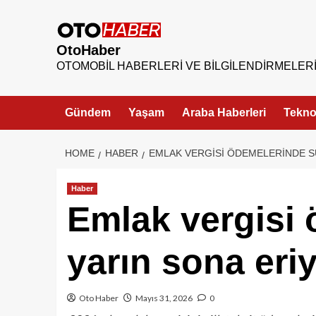
OtoHaber
OTOMOBIL HABERLERI VE BILGILENDIRMELER
Gündem
Yaşam
Araba Haberleri
Teknol
HOME
HABER
EMLAK VERGISI ÖDEMELERINDE S
Haber
Emlak vergisi
yarın sona eri
Oto Haber
Mayıs 31, 2026
0