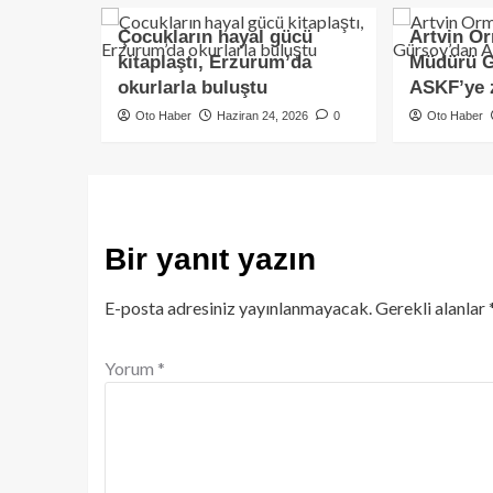
Çocukların hayal gücü
Artvin O
kitaplaştı, Erzurum’da
Müdürü G
okurlarla buluştu
ASKF’ye 
Oto Haber
Haziran 24, 2026
0
Oto Haber
Bir yanıt yazın
E-posta adresiniz yayınlanmayacak.
Gerekli alanlar
Yorum
*