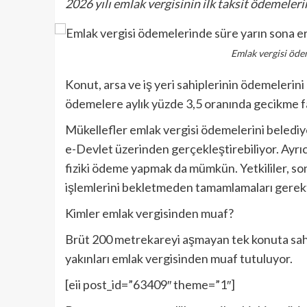
2026 yılı emlak vergisinin ilk taksit ödemeleri
Emlak vergisi öde
Konut, arsa ve iş yeri sahiplerinin ödemelerini
ödemelere aylık yüzde 3,5 oranında gecikme f
Mükellefler emlak vergisi ödemelerini belediyel
e-Devlet üzerinden gerçekleştirebiliyor. Ayr
fiziki ödeme yapmak da mümkün. Yetkililer, s
işlemlerini bekletmeden tamamlamaları gerekti
Kimler emlak vergisinden muaf?
Brüt 200 metrekareyi aşmayan tek konuta sahip 
yakınları emlak vergisinden muaf tutuluyor.
[eii post_id=”63409″ theme=”1″]