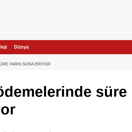
I
oji
Dünya
ÜRE YARIN SONA ERIYOR
 ödemelerinde süre
yor