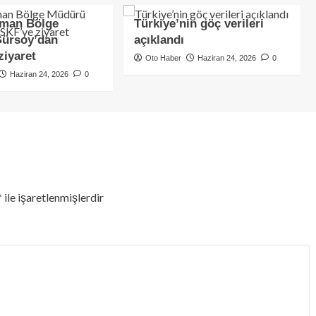
rman Bölge
Türkiye’nin göç verileri
ürsoy’dan
açıklandı
ziyaret
Oto Haber
Haziran 24, 2026
0
Haziran 24, 2026
0
*
ile işaretlenmişlerdir