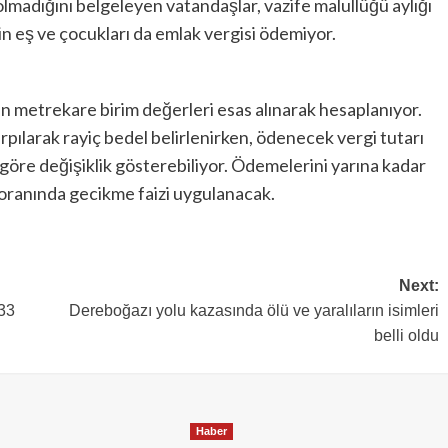
i olmadığını belgeleyen vatandaşlar, vazife malullüğü aylığı
in eş ve çocukları da emlak vergisi ödemiyor.
en metrekare birim değerleri esas alınarak hesaplanıyor.
pılarak rayiç bedel belirlenirken, ödenecek vergi tutarı
 göre değişiklik gösterebiliyor. Ödemelerini yarına kadar
oranında gecikme faizi uygulanacak.
Next:
 33
Dereboğazı yolu kazasında ölü ve yaralıların isimleri
belli oldu
Haber