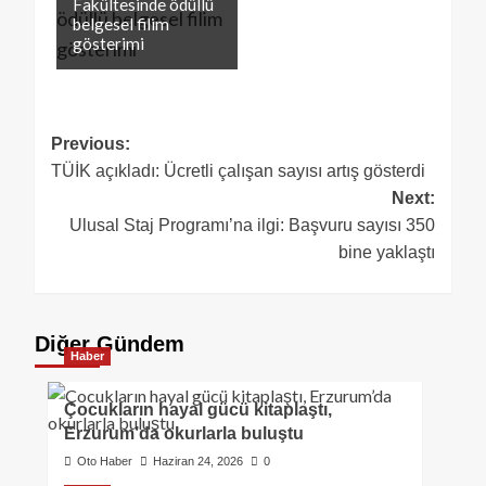
Fakültesinde ödüllü
belgesel filim
gösterimi
Previous:
TÜİK açıkladı: Ücretli çalışan sayısı artış gösterdi
Next:
Ulusal Staj Programı’na ilgi: Başvuru sayısı 350
bine yaklaştı
Diğer Gündem
Haber
Çocukların hayal gücü kitaplaştı,
Erzurum’da okurlarla buluştu
Oto Haber
Haziran 24, 2026
0