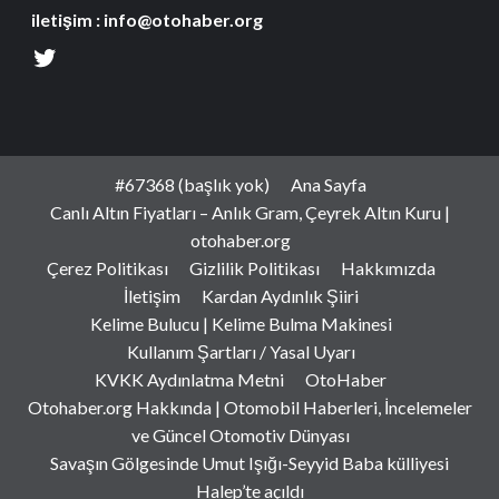
iletişim : info@otohaber.org
#67368 (başlık yok)
Ana Sayfa
Canlı Altın Fiyatları – Anlık Gram, Çeyrek Altın Kuru |
otohaber.org
Çerez Politikası
Gizlilik Politikası
Hakkımızda
İletişim
Kardan Aydınlık Şiiri
Kelime Bulucu | Kelime Bulma Makinesi
Kullanım Şartları / Yasal Uyarı
KVKK Aydınlatma Metni
OtoHaber
Otohaber.org Hakkında | Otomobil Haberleri, İncelemeler
ve Güncel Otomotiv Dünyası
Savaşın Gölgesinde Umut Işığı-Seyyid Baba külliyesi
Halep’te açıldı