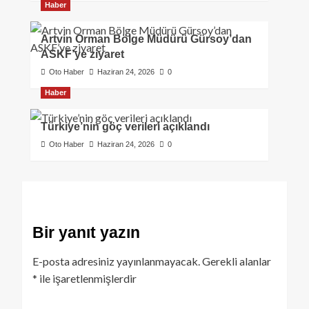
Haber
Artvin Orman Bölge Müdürü Gürsoy’dan
ASKF’ye ziyaret
Oto Haber
Haziran 24, 2026
0
Haber
Türkiye’nin göç verileri açıklandı
Oto Haber
Haziran 24, 2026
0
Bir yanıt yazın
E-posta adresiniz yayınlanmayacak.
Gerekli alanlar
*
ile işaretlenmişlerdir