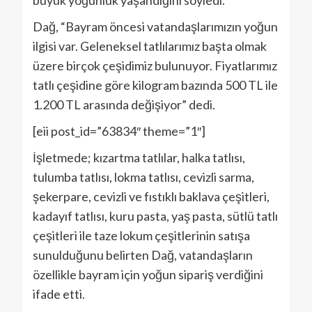
büyük yoğunluk yaşandığını söyledi.
Dağ, “Bayram öncesi vatandaşlarımızın yoğun
ilgisi var. Geleneksel tatlılarımız başta olmak
üzere birçok çeşidimiz bulunuyor. Fiyatlarımız
tatlı çeşidine göre kilogram bazında 500 TL ile
1.200 TL arasında değişiyor” dedi.
[eii post_id=”63834″ theme=”1″]
İşletmede; kızartma tatlılar, halka tatlısı,
tulumba tatlısı, lokma tatlısı, cevizli sarma,
şekerpare, cevizli ve fıstıklı baklava çeşitleri,
kadayıf tatlısı, kuru pasta, yaş pasta, sütlü tatlı
çeşitleri ile taze lokum çeşitlerinin satışa
sunulduğunu belirten Dağ, vatandaşların
özellikle bayram için yoğun sipariş verdiğini
ifade etti.