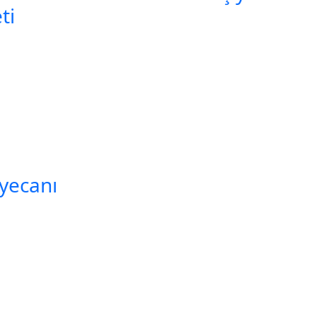
ti
yecanı