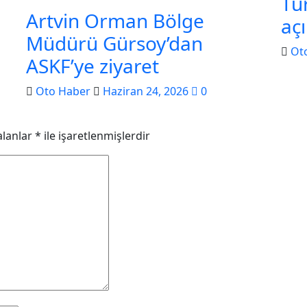
Tür
Artvin Orman Bölge
aç
Müdürü Gürsoy’dan
Ot
ASKF’ye ziyaret
Oto Haber
Haziran 24, 2026
0
alanlar
*
ile işaretlenmişlerdir