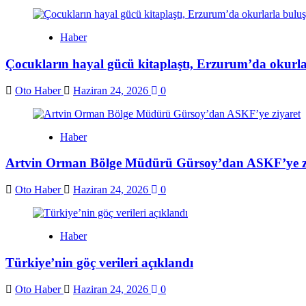
Haber
Çocukların hayal gücü kitaplaştı, Erzurum’da okurla
Oto Haber
Haziran 24, 2026
0
Haber
Artvin Orman Bölge Müdürü Gürsoy’dan ASKF’ye z
Oto Haber
Haziran 24, 2026
0
Haber
Türkiye’nin göç verileri açıklandı
Oto Haber
Haziran 24, 2026
0