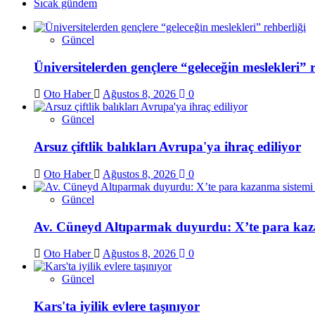
Sıcak gündem
Güncel
Üniversitelerden gençlere “geleceğin meslekleri” r
Oto Haber
Ağustos 8, 2026
0
Güncel
Arsuz çiftlik balıkları Avrupa'ya ihraç ediliyor
Oto Haber
Ağustos 8, 2026
0
Güncel
Av. Cüneyd Altıparmak duyurdu: X’te para kaza
Oto Haber
Ağustos 8, 2026
0
Güncel
Kars'ta iyilik evlere taşınıyor