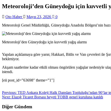
Meteoroloji’den Güneydoğu için kuvvetli y
Oto Haber
Mayıs 23, 2026
0
Meteoroloji Genel Müdürlüğü, Güneydoğu Anadolu Bölgesi’nin bazı ill
Meteoroloji’den Güneydoğu için kuvvetli yağış alarmı
Yapılan açıklamaya göre yarın; Hakkari, Bitlis ve Van çevreleri ile 
bekleniyor.
Akşam saatlerine kadar etkili olması öngörülen yağışlar nedeniyle ulaşım
istendi.
[eii post_id=”63698″ theme=”1″]
Previous:
TED Ankara Koleji Halk Dansları Topluluğu’ndan 90’lar te
Next:
Elazığ Ticaret Borsası heyeti TOBB genel kuruluna katıldı
Diğer Gündem