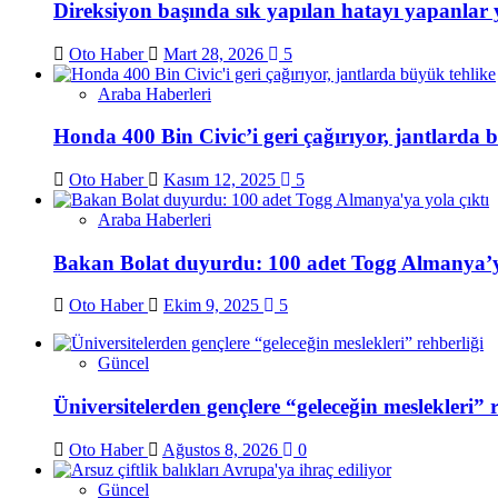
Direksiyon başında sık yapılan hatayı yapanlar 
Oto Haber
Mart 28, 2026
5
Araba Haberleri
Honda 400 Bin Civic’i geri çağırıyor, jantlarda 
Oto Haber
Kasım 12, 2025
5
Araba Haberleri
Bakan Bolat duyurdu: 100 adet Togg Almanya’ya
Oto Haber
Ekim 9, 2025
5
Güncel
Üniversitelerden gençlere “geleceğin meslekleri” r
Oto Haber
Ağustos 8, 2026
0
Güncel