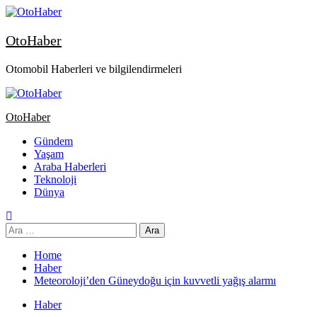
OtoHaber
Otomobil Haberleri ve bilgilendirmeleri
OtoHaber
Gündem
Yaşam
Araba Haberleri
Teknoloji
Dünya
Home
Haber
Meteoroloji’den Güneydoğu için kuvvetli yağış alarmı
Haber