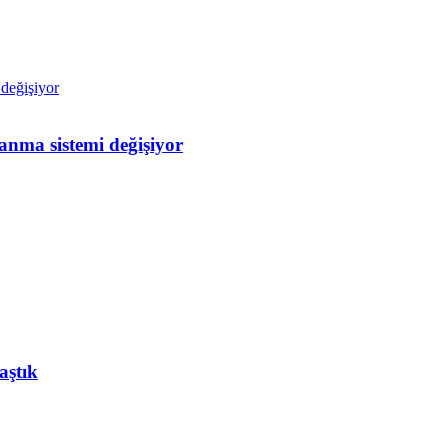
nma sistemi değişiyor
aştık