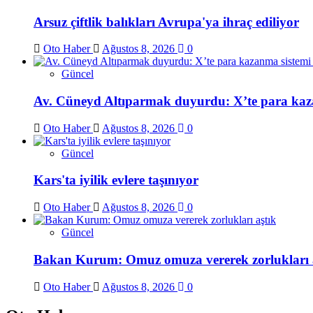
Arsuz çiftlik balıkları Avrupa'ya ihraç ediliyor
Oto Haber
Ağustos 8, 2026
0
Güncel
Av. Cüneyd Altıparmak duyurdu: X’te para kaza
Oto Haber
Ağustos 8, 2026
0
Güncel
Kars'ta iyilik evlere taşınıyor
Oto Haber
Ağustos 8, 2026
0
Güncel
Bakan Kurum: Omuz omuza vererek zorlukları 
Oto Haber
Ağustos 8, 2026
0