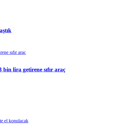
aştık
n lira getirene sıfır araç