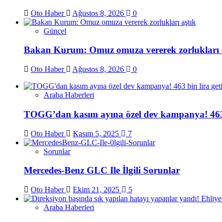
Oto Haber
Ağustos 8, 2026
0
Güncel
Bakan Kurum: Omuz omuza vererek zorlukları 
Oto Haber
Ağustos 8, 2026
0
Araba Haberleri
TOGG’dan kasım ayına özel dev kampanya! 463 bi
Oto Haber
Kasım 5, 2025
7
Sorunlar
Mercedes-Benz GLC Ile İlgili Sorunlar
Oto Haber
Ekim 21, 2025
5
Araba Haberleri