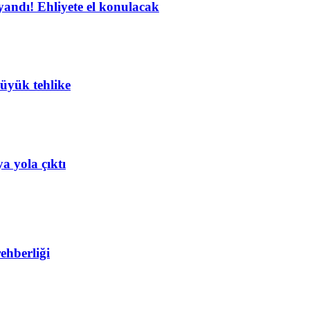
yandı! Ehliyete el konulacak
büyük tehlike
 yola çıktı
ehberliği