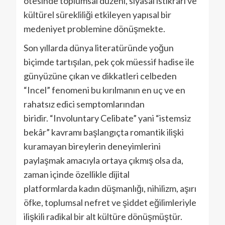
ötesinde toplumsal düzeni, siyasal istikrarı ve
kültürel sürekliliği etkileyen yapısal bir
medeniyet problemine dönüşmekte.
Son yıllarda dünya literatüründe yoğun
biçimde tartışılan, pek çok müessif hadise ile
günyüzüne çıkan ve dikkatleri celbeden
“Incel” fenomeni bu kırılmanın en uç ve en
rahatsız edici semptomlarından
biridir. “Involuntary Celibate” yani “istemsiz
bekâr” kavramı başlangıçta romantik ilişki
kuramayan bireylerin deneyimlerini
paylaşmak amacıyla ortaya çıkmış olsa da,
zaman içinde özellikle dijital
platformlarda kadın düşmanlığı, nihilizm, aşırı
öfke, toplumsal nefret ve şiddet eğilimleriyle
ilişkili radikal bir alt kültüre dönüşmüştür.