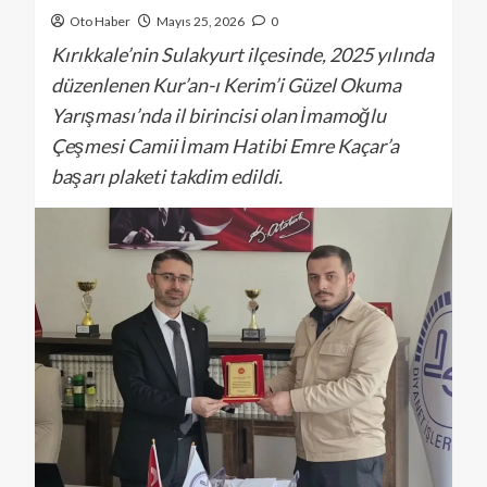
Oto Haber
Mayıs 25, 2026
0
Kırıkkale’nin Sulakyurt ilçesinde, 2025 yılında
düzenlenen Kur’an-ı Kerim’i Güzel Okuma
Yarışması’nda il birincisi olan İmamoğlu
Çeşmesi Camii İmam Hatibi Emre Kaçar’a
başarı plaketi takdim edildi.