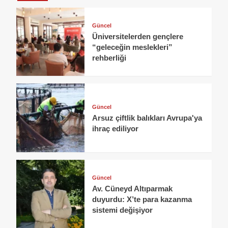
Güncel
Üniversitelerden gençlere
“geleceğin meslekleri”
rehberliği
Güncel
Arsuz çiftlik balıkları Avrupa'ya
ihraç ediliyor
Güncel
Av. Cüneyd Altıparmak
duyurdu: X’te para kazanma
sistemi değişiyor