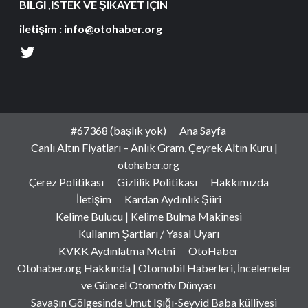
BİLGİ ,İSTEK VE ŞİKAYET İÇİN
iletişim : info@otohaber.org
#67368 (başlık yok)
Ana Sayfa
Canlı Altın Fiyatları – Anlık Gram, Çeyrek Altın Kuru |
otohaber.org
Çerez Politikası
Gizlilik Politikası
Hakkımızda
İletişim
Kardan Aydınlık Şiiri
Kelime Bulucu | Kelime Bulma Makinesi
Kullanım Şartları / Yasal Uyarı
KVKK Aydınlatma Metni
OtoHaber
Otohaber.org Hakkında | Otomobil Haberleri, İncelemeler
ve Güncel Otomotiv Dünyası
Savaşın Gölgesinde Umut Işığı-Seyyid Baba külliyesi