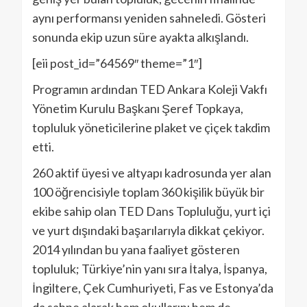
aynı performansı yeniden sahneledi. Gösteri
sonunda ekip uzun süre ayakta alkışlandı.
[eii post_id=”64569″ theme=”1″]
Programın ardından TED Ankara Koleji Vakfı
Yönetim Kurulu Başkanı Şeref Topkaya,
topluluk yöneticilerine plaket ve çiçek takdim
etti.
260 aktif üyesi ve altyapı kadrosunda yer alan
100 öğrencisiyle toplam 360 kişilik büyük bir
ekibe sahip olan TED Dans Topluluğu, yurt içi
ve yurt dışındaki başarılarıyla dikkat çekiyor.
2014 yılından bu yana faaliyet gösteren
topluluk; Türkiye’nin yanı sıra İtalya, İspanya,
İngiltere, Çek Cumhuriyeti, Fas ve Estonya’da