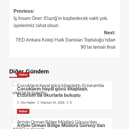
Previous:
İş İnsanı Öner: Elazığ’ın kaybedecek vakti yok,
üyelerimiz rahat olsun
Next:
TED Ankara Koleji Halk Dansları Topluluğu’ndan
90’lar temalı final
Diğer Gündem
Haber
Çocukların hayal gücü kitaplaştı,
Erzurum’da okurlarla buluştu
Oto Haber
Haziran 24, 2026
0
Haber
Artvin Orman Bölge Müdürü Gürsoy’dan