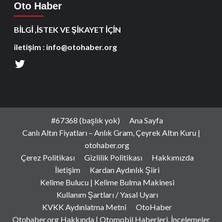
Oto Haber
BİLGİ ,İSTEK VE ŞİKAYET İÇİN
iletişim : info@otohaber.org
#67368 (başlık yok)
Ana Sayfa
Canlı Altın Fiyatları – Anlık Gram, Çeyrek Altın Kuru |
otohaber.org
Çerez Politikası
Gizlilik Politikası
Hakkımızda
İletişim
Kardan Aydınlık Şiiri
Kelime Bulucu | Kelime Bulma Makinesi
Kullanım Şartları / Yasal Uyarı
KVKK Aydınlatma Metni
OtoHaber
Otohaber.org Hakkında | Otomobil Haberleri, İncelemeler