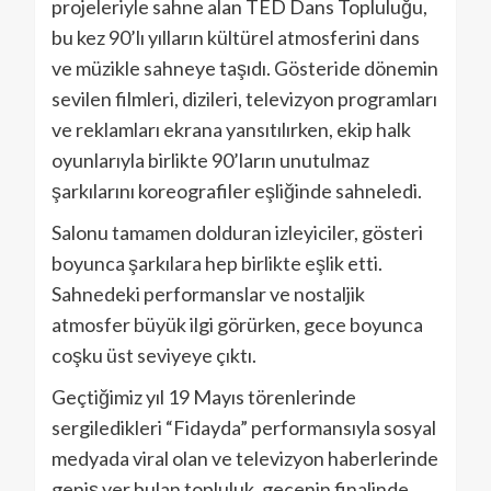
projeleriyle sahne alan TED Dans Topluluğu,
bu kez 90’lı yılların kültürel atmosferini dans
ve müzikle sahneye taşıdı. Gösteride dönemin
sevilen filmleri, dizileri, televizyon programları
ve reklamları ekrana yansıtılırken, ekip halk
oyunlarıyla birlikte 90’ların unutulmaz
şarkılarını koreografiler eşliğinde sahneledi.
Salonu tamamen dolduran izleyiciler, gösteri
boyunca şarkılara hep birlikte eşlik etti.
Sahnedeki performanslar ve nostaljik
atmosfer büyük ilgi görürken, gece boyunca
coşku üst seviyeye çıktı.
Geçtiğimiz yıl 19 Mayıs törenlerinde
sergiledikleri “Fidayda” performansıyla sosyal
medyada viral olan ve televizyon haberlerinde
geniş yer bulan topluluk, gecenin finalinde