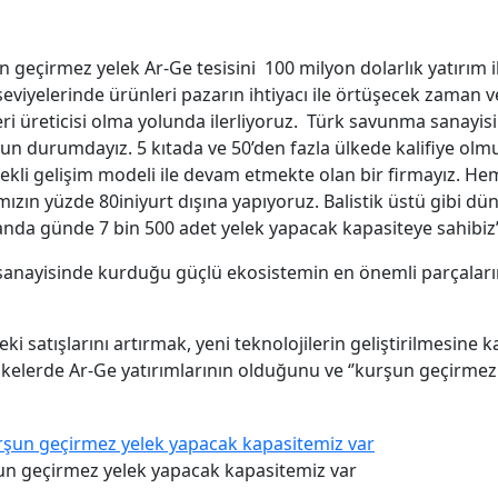
un geçirmez yelek Ar-Ge tesisini 100 milyon dolarlık yatırım i
eviyelerinde ürünleri pazarın ihtiyacı ile örtüşecek zaman v
eri üreticisi olma yolunda ilerliyoruz. Türk savunma sanayisi
durumdayız. 5 kıtada ve 50’den fazla ülkede kalifiye olmuş
ekli gelişim modeli ile devam etmekte olan bir firmayız. He
arımızın yüzde 80iniyurt dışına yapıyoruz. Balistik üstü gibi d
u anda günde 7 bin 500 adet yelek yapacak kapasiteye sahibiz
a sanayisinde kurduğu güçlü ekosistemin en önemli parçaların
 satışlarını artırmak, yeni teknolojilerin geliştirilmesine k
 ülkelerde Ar-Ge yatırımlarının olduğunu ve ‘’kurşun geçirm
un geçirmez yelek yapacak kapasitemiz var