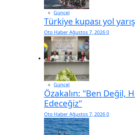
Güncel
Türkiye kupası yol yarı
Oto Haber
Ağustos 7, 2026
0
Güncel
Özakalın: "Ben Değil, 
Edeceğiz"
Oto Haber
Ağustos 7, 2026
0