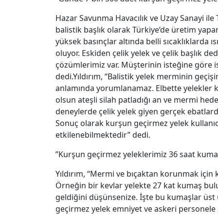
Hazar Savunma Havacılık ve Uzay Sanayi ile 
balistik başlık olarak Türkiye’de üretim yap
yüksek basınçlar altında belli sıcaklıklarda
oluyor. Eskiden çelik yelek ve çelik başlık 
çözümlerimiz var. Müşterinin isteğine göre is
dedi.Yıldırım, “Balistik yelek merminin geçi
anlamında yorumlanamaz. Elbette yelekler ku
olsun ateşli silah patladığı an ve mermi hede
deneylerde çelik yelek giyen gerçek ebatlard
Sonuç olarak kurşun geçirmez yelek kullanıcıs
etkilenebilmektedir” dedi.
”Kurşun geçirmez yeleklerimiz 36 saat kumaş 
Yıldırım, “Mermi ve bıçaktan korunmak için k
Örneğin bir kevlar yelekte 27 kat kumaş bulu
geldiğini düşünsenize. İşte bu kumaşlar üst üs
geçirmez yelek emniyet ve askeri personele zo