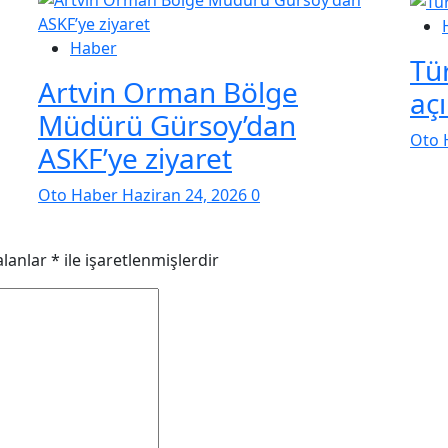
Haber
Tür
Artvin Orman Bölge
aç
Müdürü Gürsoy’dan
Oto 
ASKF’ye ziyaret
Oto Haber
Haziran 24, 2026
0
alanlar
*
ile işaretlenmişlerdir