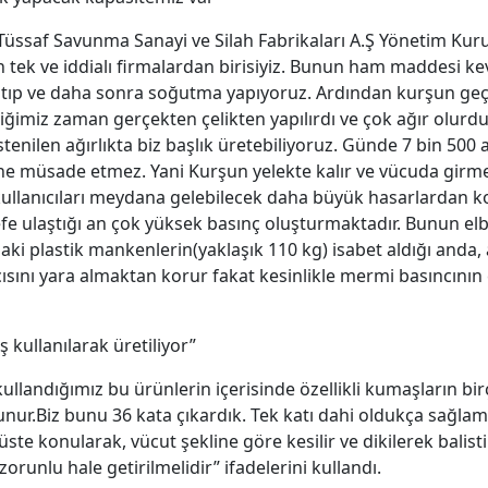
Tüssaf Savunma Sanayi ve Silah Fabrikaları A.Ş Yönetim Kur
an tek ve iddialı firmalardan birisiyiz. Bunun ham maddesi ke
 ısıtıp ve daha sonra soğutma yapıyoruz. Ardından kurşun geç
dediğimiz zaman gerçekten çelikten yapılırdı ve çok ağır olu
tenilen ağırlıkta biz başlık üretebiliyoruz. Günde 7 bin 500
şine müsade etmez. Yani Kurşun yelekte kalır ve vücuda girm
llanıcıları meydana gelebilecek daha büyük hasarlardan koru
fe ulaştığı an çok yüksek basınç oluşturmaktadır. Bunun elbe
aki plastik mankenlerin(yaklaşık 110 kg) isabet aldığı anda, 
ını yara almaktan korur fakat kesinlikle mermi basıncının etk
kullanılarak üretiliyor”
ullandığımız bu ürünlerin içerisinde özellikli kumaşların bi
nur.Biz bunu 36 kata çıkardık. Tek katı dahi oldukça sağlam
te konularak, vücut şekline göre kesilir ve dikilerek balistik 
runlu hale getirilmelidir” ifadelerini kullandı.