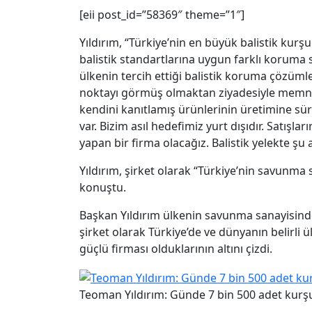
[eii post_id=”58369″ theme=”1″]
Yıldırım, “Türkiye’nin en büyük balistik kurş
balistik standartlarına uygun farklı koruma s
ülkenin tercih ettiği balistik koruma çözüml
noktayı görmüş olmaktan ziyadesiyle memnun 
kendini kanıtlamış ürünlerinin üretimine sür
var. Bizim asıl hedefimiz yurt dışıdır. Satışl
yapan bir firma olacağız. Balistik yelekte ş
Yıldırım, şirket olarak “Türkiye’nin savunm
konuştu.
Başkan Yıldırım ülkenin savunma sanayisindeki
şirket olarak Türkiye’de ve dünyanın belirli
güçlü firması olduklarının altını çizdi.
Teoman Yıldırım: Günde 7 bin 500 adet kurş