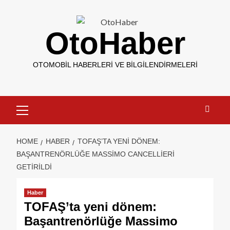
OtoHaber
OTOMOBIL HABERLERI VE BILGILENDIRMELERI
HOME
HABER
TOFAŞ’TA YENI DÖNEM:
BAŞANTRENÖRLÜĞE MASSIMO CANCELLIERI
GETIRILDI
Haber
TOFAŞ’ta yeni dönem:
Başantrenörlüğe Massimo