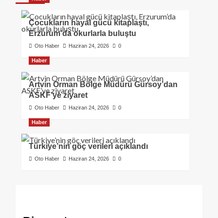
Çocukların hayal gücü kitaplaştı,
Erzurum’da okurlarla buluştu
Oto Haber
Haziran 24, 2026
0
Haber
Artvin Orman Bölge Müdürü Gürsoy’dan
ASKF’ye ziyaret
Oto Haber
Haziran 24, 2026
0
Haber
Türkiye’nin göç verileri açıklandı
Oto Haber
Haziran 24, 2026
0