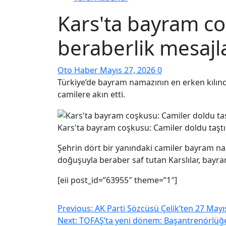
Kars'ta bayram coş
beraberlik mesajla
Oto Haber
Mayıs 27, 2026
0
Türkiye’de bayram namazının en erken kılındığ
camilere akın etti.
Kars'ta bayram coşkusu: Camiler doldu taştı, 
Şehrin dört bir yanındaki camiler bayram nam
doğuşuyla beraber saf tutan Karslılar, bayra
[eii post_id=”63955″ theme=”1″]
Previous:
AK Parti Sözcüsü Çelik’ten 27 Mayıs
Next:
TOFAŞ’ta yeni dönem: Başantrenörlüğe 