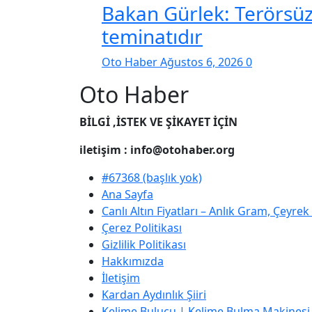
Bakan Gürlek: Terörsüz
teminatıdır
Oto Haber
Ağustos 6, 2026
0
Oto Haber
BİLGİ ,İSTEK VE ŞİKAYET İÇİN
iletişim : info@otohaber.org
#67368 (başlık yok)
Ana Sayfa
Canlı Altın Fiyatları – Anlık Gram, Çeyre
Çerez Politikası
Gizlilik Politikası
Hakkımızda
İletişim
Kardan Aydınlık Şiiri
Kelime Bulucu | Kelime Bulma Makinesi