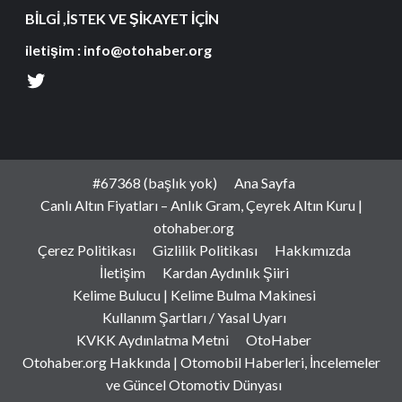
BİLGİ ,İSTEK VE ŞİKAYET İÇİN
iletişim : info@otohaber.org
#67368 (başlık yok)
Ana Sayfa
Canlı Altın Fiyatları – Anlık Gram, Çeyrek Altın Kuru |
otohaber.org
Çerez Politikası
Gizlilik Politikası
Hakkımızda
İletişim
Kardan Aydınlık Şiiri
Kelime Bulucu | Kelime Bulma Makinesi
Kullanım Şartları / Yasal Uyarı
KVKK Aydınlatma Metni
OtoHaber
Otohaber.org Hakkında | Otomobil Haberleri, İncelemeler
ve Güncel Otomotiv Dünyası