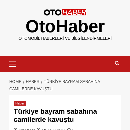
OtoHaber
OTOMOBIL HABERLERI VE BILGILENDIRMELERI
HOME
HABER
TÜRKIYE BAYRAM SABAHINA
CAMILERDE KAVUŞTU
Haber
Türkiye bayram sabahına
camilerde kavuştu
Oto Haber
Mayıs 27, 2026
0