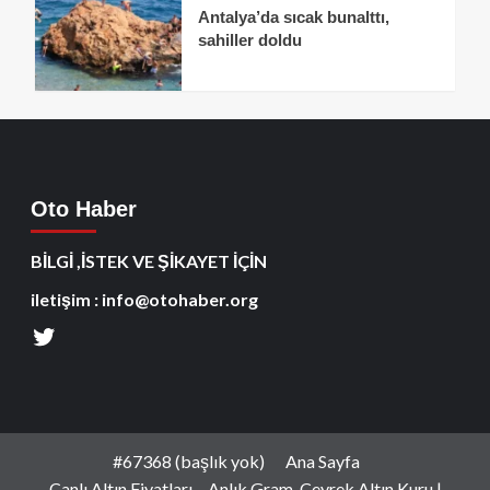
Antalya’da sıcak bunalttı,
sahiller doldu
Oto Haber
BİLGİ ,İSTEK VE ŞİKAYET İÇİN
iletişim : info@otohaber.org
#67368 (başlık yok)
Ana Sayfa
Canlı Altın Fiyatları – Anlık Gram, Çeyrek Altın Kuru |