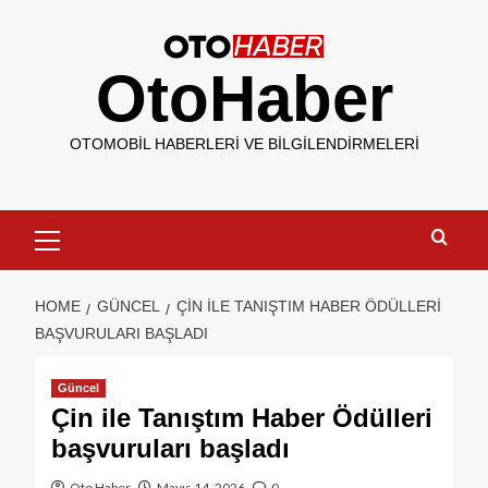
OtoHaber
OTOMOBIL HABERLERI VE BILGILENDIRMELERI
HOME
GÜNCEL
ÇIN ILE TANIŞTIM HABER ÖDÜLLERI
BAŞVURULARI BAŞLADI
Güncel
Çin ile Tanıştım Haber Ödülleri
başvuruları başladı
Oto Haber
Mayıs 14, 2026
0