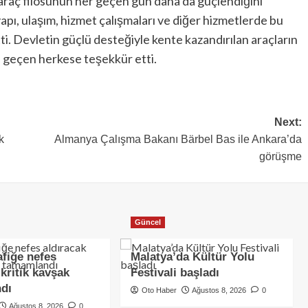
 araç filosunun her geçen gün daha da güçlendiğini
tyapı, ulaşım, hizmet çalışmaları ve diğer hizmetlerde bu
tti. Devletin güçlü desteğiyle kente kazandırılan araçların
i geçen herkese teşekkür etti.
Next:
k
Almanya Çalışma Bakanı Bärbel Bas ile Ankara’da
görüşme
Güncel
afiğe nefes
Malatya’da Kültür Yolu
 kritik kavşak
Festivali başladı
dı
Oto Haber
Ağustos 8, 2026
0
Ağustos 8, 2026
0