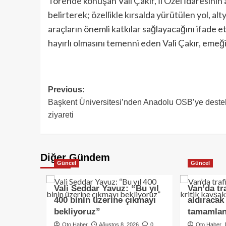
Törende konuşan Vali Çakır, İl Özel İdaresinin
belirterek; özellikle kırsalda yürütülen yol, al
araçların önemli katkılar sağlayacağını ifade e
hayırlı olmasını temenni eden Vali Çakır, emeğ
Previous:
Başkent Üniversitesi’nden Anadolu OSB’ye deste
ziyareti
Diğer Gündem
Güncel
Güncel
Vali Seddar Yavuz: “Bu yıl
Van’da tr
400 binin üzerine çıkmayı
aldıracak
bekliyoruz”
tamamlan
Oto Haber
Ağustos 8, 2026
0
Oto Haber