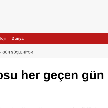
I
oji
Dünya
EN GÜN GÜÇLENIYOR
losu her geçen gün