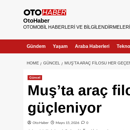
OtoHaber
OTOMOBIL HABERLERI VE BILGILENDIRMELER
Gündem
Yaşam
Araba Haberleri
Teknol
HOME
GÜNCEL
MUŞ’TA ARAÇ FILOSU HER GEÇ
Güncel
Muş’ta araç fi
güçleniyor
Oto Haber
Mayıs 15, 2026
0