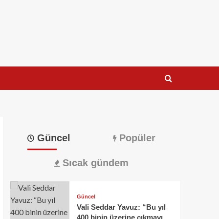
Güncel
Popüler
Sıcak gündem
Güncel
Vali Seddar Yavuz: “Bu yıl
400 binin üzerine çıkmayı