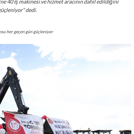
ine 40 iş makinesi ve hizmet aracının dahil edildiğini
güçleniyor” dedi.
losu her geçen gün güçleniyor