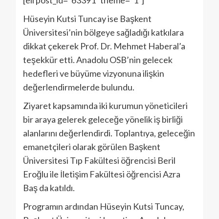
[eii post_id=”63391″ theme=”1″]
Hüseyin Kutsi Tuncay ise Başkent
Üniversitesi’nin bölgeye sağladığı katkılara
dikkat çekerek Prof. Dr. Mehmet Haberal’a
teşekkür etti. Anadolu OSB’nin gelecek
hedefleri ve büyüme vizyonuna ilişkin
değerlendirmelerde bulundu.
Ziyaret kapsamında iki kurumun yöneticileri
bir araya gelerek geleceğe yönelik iş birliği
alanlarını değerlendirdi. Toplantıya, geleceğin
emanetçileri olarak görülen Başkent
Üniversitesi Tıp Fakültesi öğrencisi Beril
Eroğlu ile İletişim Fakültesi öğrencisi Azra
Baş da katıldı.
Programın ardından Hüseyin Kutsi Tuncay,