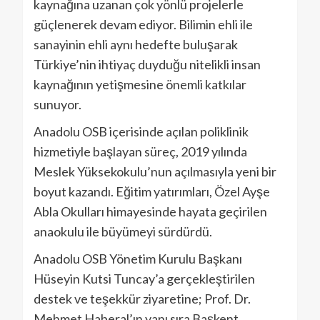
kaynağına uzanan çok yönlü projelerle
güçlenerek devam ediyor. Bilimin ehli ile
sanayinin ehli aynı hedefte buluşarak
Türkiye’nin ihtiyaç duyduğu nitelikli insan
kaynağının yetişmesine önemli katkılar
sunuyor.
Anadolu OSB içerisinde açılan poliklinik
hizmetiyle başlayan süreç, 2019 yılında
Meslek Yüksekokulu’nun açılmasıyla yeni bir
boyut kazandı. Eğitim yatırımları, Özel Ayşe
Abla Okulları himayesinde hayata geçirilen
anaokulu ile büyümeyi sürdürdü.
Anadolu OSB Yönetim Kurulu Başkanı
Hüseyin Kutsi Tuncay’a gerçekleştirilen
destek ve teşekkür ziyaretine; Prof. Dr.
Mehmet Haberal’ın yanı sıra Başkent