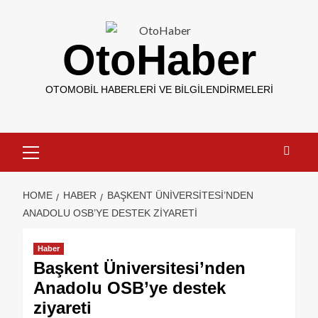
OtoHaber
OTOMOBIL HABERLERI VE BILGILENDIRMELERI
HOME
HABER
BAŞKENT ÜNIVERSITESI’NDEN
ANADOLU OSB’YE DESTEK ZIYARETI
Haber
Başkent Üniversitesi’nden
Anadolu OSB’ye destek
ziyareti