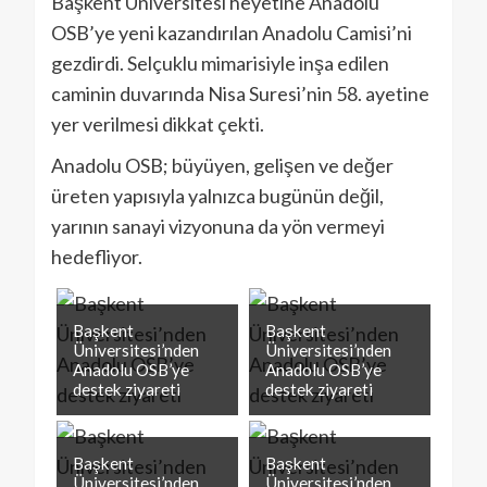
Başkent Üniversitesi heyetine Anadolu
OSB’ye yeni kazandırılan Anadolu Camisi’ni
gezdirdi. Selçuklu mimarisiyle inşa edilen
caminin duvarında Nisa Suresi’nin 58. ayetine
yer verilmesi dikkat çekti.
Anadolu OSB; büyüyen, gelişen ve değer
üreten yapısıyla yalnızca bugünün değil,
yarının sanayi vizyonuna da yön vermeyi
hedefliyor.
Başkent
Başkent
Üniversitesi’nden
Üniversitesi’nden
Anadolu OSB’ye
Anadolu OSB’ye
destek ziyareti
destek ziyareti
Başkent
Başkent
Üniversitesi’nden
Üniversitesi’nden