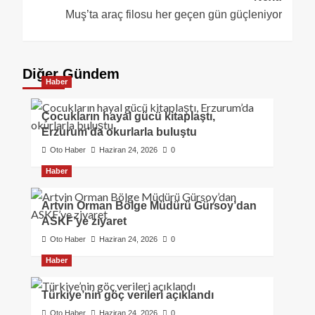
Muş’ta araç filosu her geçen gün güçleniyor
Diğer Gündem
Haber
Çocukların hayal gücü kitaplaştı,
Erzurum’da okurlarla buluştu
Oto Haber
Haziran 24, 2026
0
Haber
Artvin Orman Bölge Müdürü Gürsoy’dan
ASKF’ye ziyaret
Oto Haber
Haziran 24, 2026
0
Haber
Türkiye’nin göç verileri açıklandı
Oto Haber
Haziran 24, 2026
0