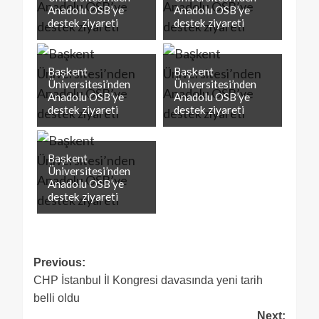
Anadolu OSB’ye
Anadolu OSB’ye
destek ziyareti
destek ziyareti
Başkent
Başkent
Üniversitesi’nden
Üniversitesi’nden
Anadolu OSB’ye
Anadolu OSB’ye
destek ziyareti
destek ziyareti
Başkent
Üniversitesi’nden
Anadolu OSB’ye
destek ziyareti
Previous:
CHP İstanbul İl Kongresi davasında yeni tarih
belli oldu
Next: